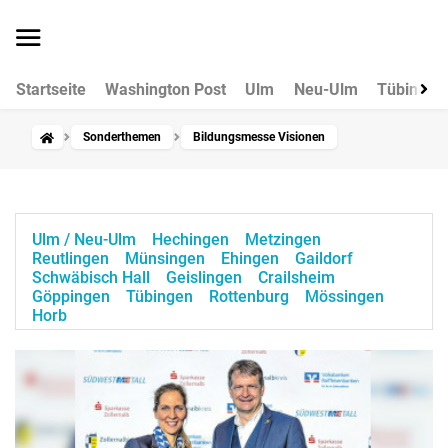
Startseite
Washington Post
Ulm
Neu-Ulm
Tübingen
Sonderthemen
Bildungsmesse Visionen
Ulm / Neu-Ulm
Hechingen
Metzingen
Reutlingen
Münsingen
Ehingen
Gaildorf
Schwäbisch Hall
Geislingen
Crailsheim
Göppingen
Tübingen
Rottenburg
Mössingen
Horb