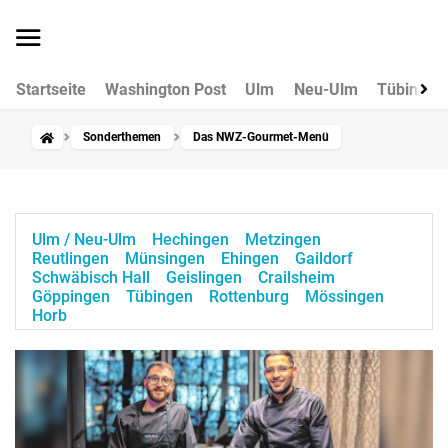
Startseite
Washington Post
Ulm
Neu-Ulm
Tübingen
Sonderthemen
Das NWZ-Gourmet-Menü
Ulm / Neu-Ulm
Hechingen
Metzingen
Reutlingen
Münsingen
Ehingen
Gaildorf
Schwäbisch Hall
Geislingen
Crailsheim
Göppingen
Tübingen
Rottenburg
Mössingen
Horb