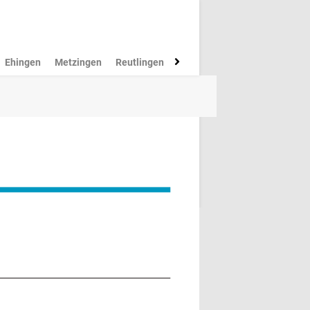
Ehingen
Metzingen
Reutlingen
Münsingen
Rottenburg
M