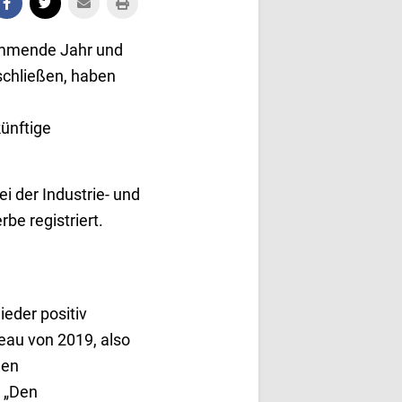
kommende Jahr und
schließen, haben
künftige
i der Industrie- und
e registriert.
ieder positiv
veau von 2019, also
uen
 „Den