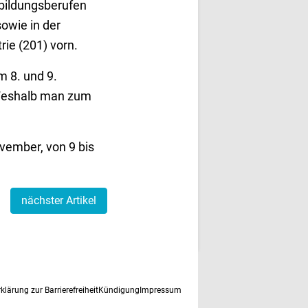
sbildungsberufen
sowie in der
rie (201) vorn.
 8. und 9.
 Weshalb man zum
vember, von 9 bis
nächster Artikel
rklärung zur Barrierefreiheit
Kündigung
Impressum