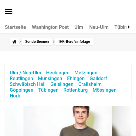
Startseite
Washington Post
Ulm
Neu-Ulm
Tübingen
Sonderthemen
IHK-Berufsinfotage
Ulm / Neu-Ulm
Hechingen
Metzingen
Reutlingen
Münsingen
Ehingen
Gaildorf
Schwäbisch Hall
Geislingen
Crailsheim
Göppingen
Tübingen
Rottenburg
Mössingen
Horb