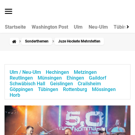
Startseite
Washington Post
Ulm
Neu-Ulm
Tübingen
Sonderthemen
Juze Hockete Mehrstetten
Ulm / Neu-Ulm
Hechingen
Metzingen
Reutlingen
Münsingen
Ehingen
Gaildorf
Schwäbisch Hall
Geislingen
Crailsheim
Göppingen
Tübingen
Rottenburg
Mössingen
Horb