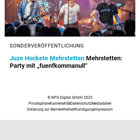
Juze Hockete Mehrstetten
Mehrstetten:
Party mit „fuenfkommanull“
© NPG Digital GmbH 2025
Privatsphäre
Karriere
AGB
Datenschutz
Mediadaten
Erklärung zur Barrierefreiheit
Kündigung
Impressum