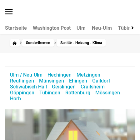
Startseite
Washington Post
Ulm
Neu-Ulm
Tübingen
Sonderthemen
Sanitär - Heizung - Klima
Ulm / Neu-Ulm
Hechingen
Metzingen
Reutlingen
Münsingen
Ehingen
Gaildorf
Schwäbisch Hall
Geislingen
Crailsheim
Göppingen
Tübingen
Rottenburg
Mössingen
Horb