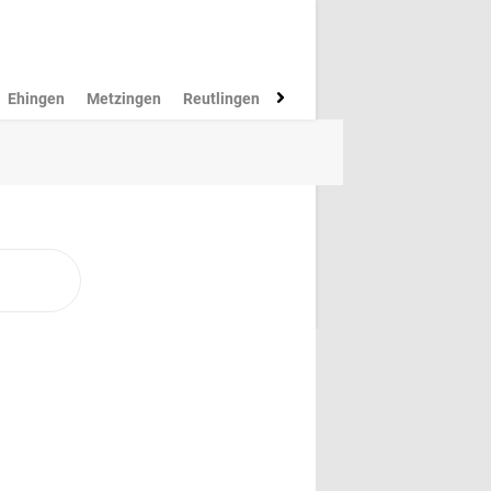
Ehingen
Metzingen
Reutlingen
Münsingen
Rottenburg
M