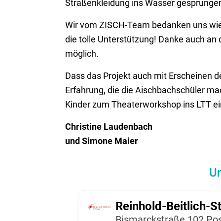
Straßenkleidung ins Wasser gesprunge
Wir vom ZISCH-Team bedanken uns wieder
die tolle Unterstützung! Danke auch an 
möglich.
Dass das Projekt auch mit Erscheinen de
Erfahrung, die die Aischbachschüler mach
Kinder zum Theaterworkshop ins LTT eing
Christine Laudenbach
und Simone Maier
Un
Rein­hold-Beit­lich-St
Bismarck­straße 102 Pos