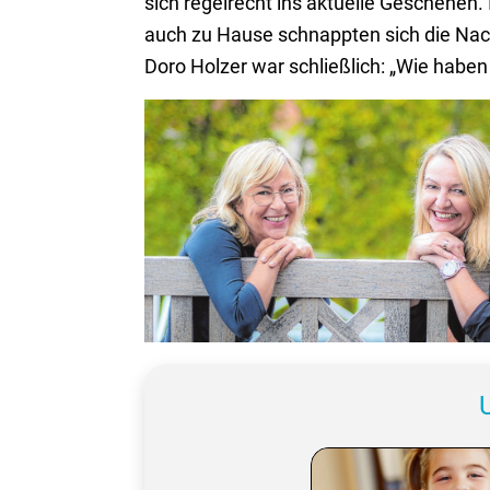
sich regelrecht ins aktuelle Geschehen. I
auch zu Hause schnappten sich die Nach
Doro Holzer war schließlich: „Wie hab
Das TAGBLATT-ZISCH-Team Christine Laudenb
Simone Maier. Foto: Ulrich Metz