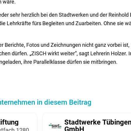
n wäre.
 sehr herzlich bei den Stadtwerken und der Reinhold Bei
die Lehrkräfte fürs Begleiten und Zuarbeiten. Ohne sie w
r Berichte, Fotos und Zeichnungen nicht ganz vorbei ist, 
en dürfen. „ZISCH wirkt weiter“, sagt Lehrerin Holzer. Im
eladen, ihre Parallelklasse dürfen sie mitbringen.
ternehmen in diesem Beitrag
if­tung
Stadt­werke Tübinge
GmbH
t­fach 1280,