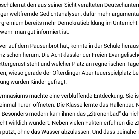
chülerrat den aus seiner Sicht veralteten Deutschunterr
ger weltfremde Gedichtanalysen, dafür mehr argumentat
ergremium bereits mehr Demokratiebildung im Unterricht
wenn man gut informiert ist.
er auf dem Pausenbrot hat, konnte in der Schule herau
nz schön herum. Die Achtklässler der Freien Evangelisc
ettergerüst steht und welcher Platz an regnerischen Tagen
n, wieso gerade der Ofterdinger Abenteuerspielplatz bei
ung wurden Kinder gefragt.
ymnasiums machte eine verblüffende Entdeckung. Sie ist
einmal Türen öffneten. Die Klasse lernte das Hallenbad No
 Besonders modern kam ihnen das „Zitronenbad“ da nicht 
icht wirklich wundert. Neben vielen Fakten erfuhren die 
 putzt, ohne das Wasser abzulassen. Und dass beinahe m