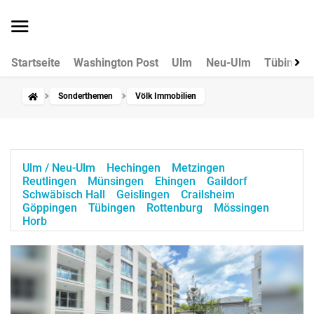
Startseite
Washington Post
Ulm
Neu-Ulm
Tübingen
Sonderthemen
Völk Immobilien
Ulm / Neu-Ulm
Hechingen
Metzingen
Reutlingen
Münsingen
Ehingen
Gaildorf
Schwäbisch Hall
Geislingen
Crailsheim
Göppingen
Tübingen
Rottenburg
Mössingen
Horb