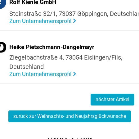
R
Rolf Kienle GmbH
Stein­straße 32/1, 73037 Göppingen, Deutsch­la
Zum Unternehmensprofil
Heike Piet­sch­mann-Dangel­mayr
Ziegel­bach­straße 4, 73054 Eislingen/Fils,
Deutsch­land
Zum Unternehmensprofil
nächster Artikel
zurück zur Weihnachts- und Neujahrsglückwünsche