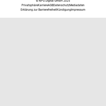
© NPG Digital GmbH 2025
Privatsphäre
Karriere
AGB
Datenschutz
Mediadaten
Erklärung zur Barrierefreiheit
Kündigung
Impressum