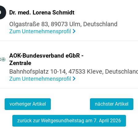
D
Dr. med. Lorena Schmidt
Olgastraße 83, 89073 Ulm, Deutsch­land
Zum Unternehmensprofil
AOK-Bundes­ver­band eGbR -
Zentrale
Bahn­hofs­platz 10-14, 47533 Kleve, Deutsch­lan
Zum Unternehmensprofil
vorheriger Artikel
nächster Artikel
zurück zur Weltgesundheitstag am 7. April 2026