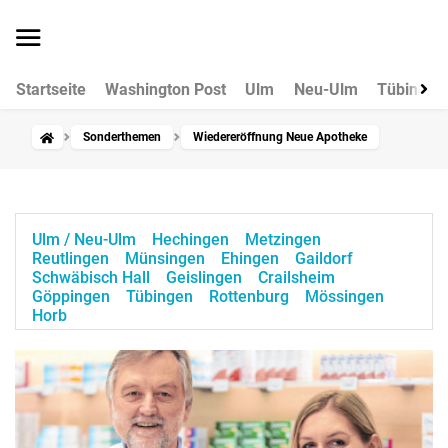
Startseite
Washington Post
Ulm
Neu-Ulm
Tübingen
Sonderthemen
Wiedereröffnung Neue Apotheke
Ulm / Neu-Ulm
Hechingen
Metzingen
Reutlingen
Münsingen
Ehingen
Gaildorf
Schwäbisch Hall
Geislingen
Crailsheim
Göppingen
Tübingen
Rottenburg
Mössingen
Horb