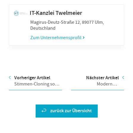
IT-Kanzlei Twel­meier
Magirus-Deutz-Straße 12, 89077 Ulm,
Deutsch­land
Zum Unternehmensprofil
Vorheriger Artikel
Nächster Artikel
Stimmen-Cloning so
Modernes
einfach wie nie
Serverhousing sicher
und effizient im LEW
Green Data Center
zurück zur Übersicht