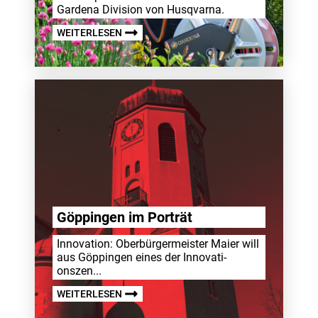
Gardena Divi­sion von Husqvarna.
WEITERLESEN
Göppingen im Porträt
Inno­va­tion: Ober­bür­ger­meister Maier will
aus Göppingen eines der Inno­va­ti­
onszen...
WEITERLESEN