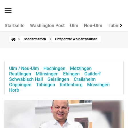
Startseite
Washington Post
Ulm
Neu-Ulm
Tübingen
Sonderthemen
Ortsporträt Wolpertshausen
Ulm / Neu-Ulm
Hechingen
Metzingen
Reutlingen
Münsingen
Ehingen
Gaildorf
Schwäbisch Hall
Geislingen
Crailsheim
Göppingen
Tübingen
Rottenburg
Mössingen
Horb