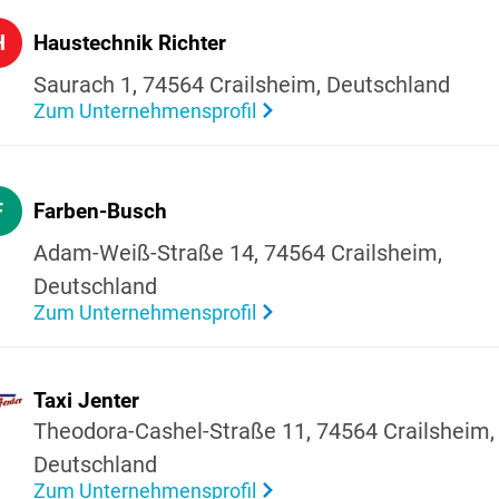
H
Haus­technik Richter
Saurach 1, 74564 Crails­heim, Deutsch­land
Zum Unternehmensprofil
F
Farben-Busch
Adam-Weiß-Straße 14, 74564 Crails­heim,
Deutsch­land
Zum Unternehmensprofil
Taxi Jenter
Theo­dora-Cashel-Straße 11, 74564 Crails­heim,
Deutsch­land
Zum Unternehmensprofil