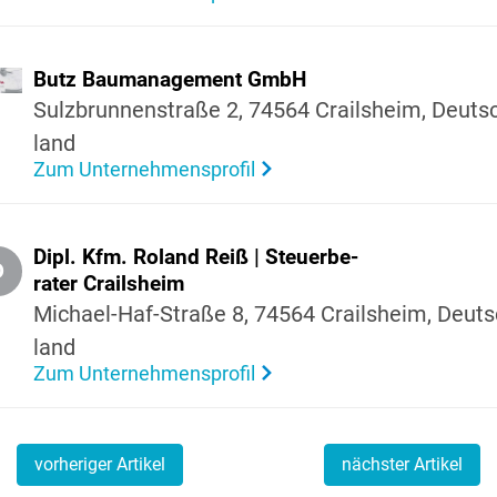
Butz Bauma­nage­ment GmbH
Sulz­brun­nen­straße 2, 74564 Crails­heim, Deuts
land
Zum Unternehmensprofil
Dipl. Kfm. Roland Reiß | Steu­er­be­
D
rater Crails­heim
Michael-Haf-Straße 8, 74564 Crails­heim, Deuts
land
Zum Unternehmensprofil
vorheriger Artikel
nächster Artikel