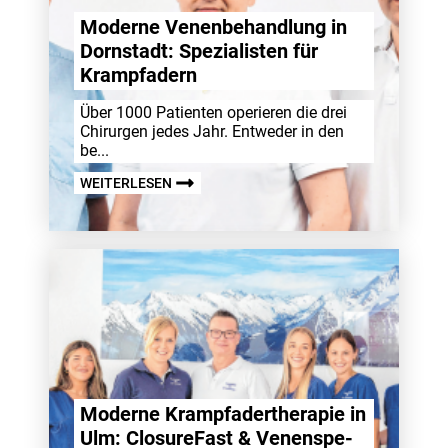
Moderne Venen­be­hand­lung in
Dorn­stadt: Spezia­listen für
Krampf­adern
Über 1000 Pati­enten operieren die drei
Chir­urgen jedes Jahr. Entweder in den
be...
WEITERLESEN
Moderne Krampf­ader­the­rapie in
Ulm: Closure­Fast & Venen­spe­