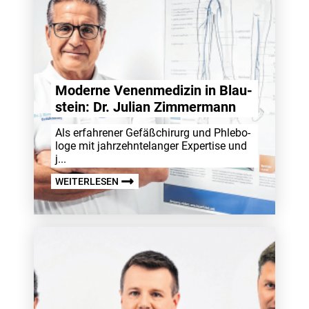
Moderne Venen­me­dizin in Blau­
stein: Dr. Julian Zimmer­mann
Als erfah­rener Gefä­ßchirurg und Phle­bo­
loge mit jahr­zehn­te­langer Exper­tise und
j...
WEITERLESEN