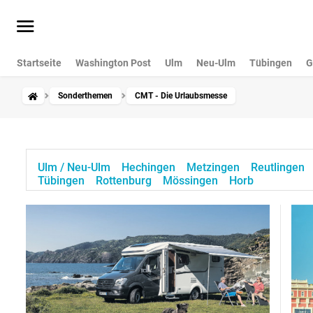
Startseite
Washington Post
Ulm
Neu-Ulm
Tübingen
G
Sonderthemen
CMT - Die Urlaubsmesse
Ulm / Neu-Ulm
Hechingen
Metzingen
Reutlingen
Tübingen
Rottenburg
Mössingen
Horb