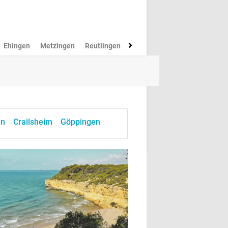
Ehingen
Metzingen
Reutlingen
Münsingen
Rottenburg
M
en
Crailsheim
Göppingen