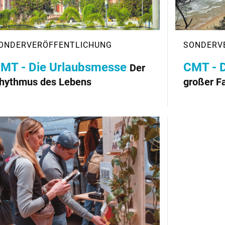
MT - Die Urlaubsmesse
CMT - 
Der
hythmus des Lebens
großer F