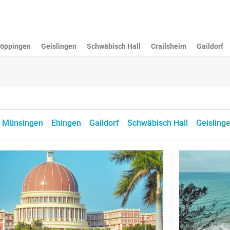
öppingen
Geislingen
Schwäbisch Hall
Crailsheim
Gaildorf
Münsingen
Ehingen
Gaildorf
Schwäbisch Hall
Geisling