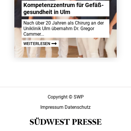
Kompe­tenz­zen­trum für Gefä­ß­
ge­sund­heit in Ulm
Nach über 20 Jahren als Chirurg an der
Uniklinik Ulm über­nahm Dr. Gregor
Cammer...
WEITERLESEN
Copyright © SWP
Impressum
Datenschutz