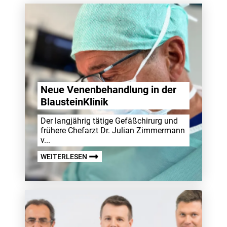
Neue Venen­be­hand­lung in der
Blau­stein­Klinik
Der lang­jährig tätige Gefä­ßchirurg und
frühere Chef­arzt Dr. Julian Zimmer­mann
v...
WEITERLESEN