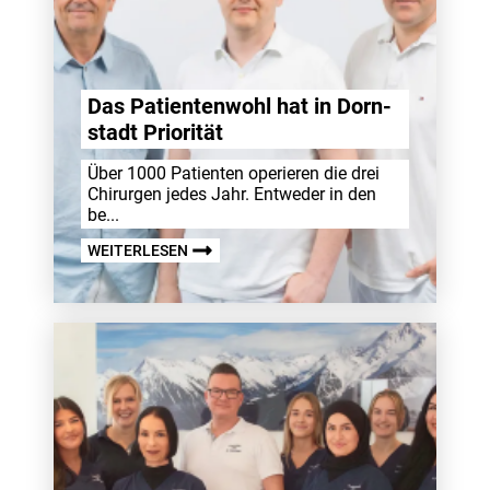
Das Pati­en­ten­wohl hat in Dorn­
stadt Prio­rität
Über 1000 Pati­enten operieren die drei
Chir­urgen jedes Jahr. Entweder in den
be...
WEITERLESEN