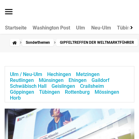
Startseite
Washington Post
Ulm
Neu-Ulm
Tübingen
Sonderthemen
GIPFELTREFFEN DER WELTMARKTFÜHRER
Ulm / Neu-Ulm
Hechingen
Metzingen
Reutlingen
Münsingen
Ehingen
Gaildorf
Schwäbisch Hall
Geislingen
Crailsheim
Göppingen
Tübingen
Rottenburg
Mössingen
Horb