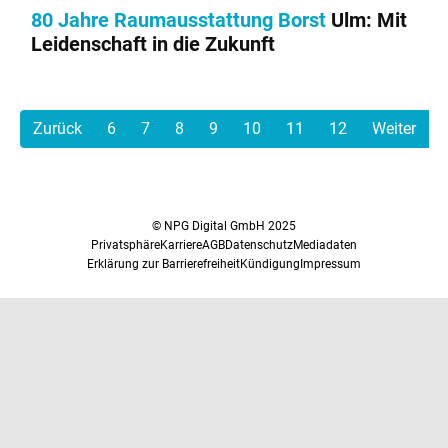
80 Jahre Raumausstattung Borst
Ulm: Mit
Leidenschaft in die Zukunft
Zurück
6
7
8
9
10
11
12
Weiter
© NPG Digital GmbH 2025
Privatsphäre
Karriere
AGB
Datenschutz
Mediadaten
Erklärung zur Barrierefreiheit
Kündigung
Impressum