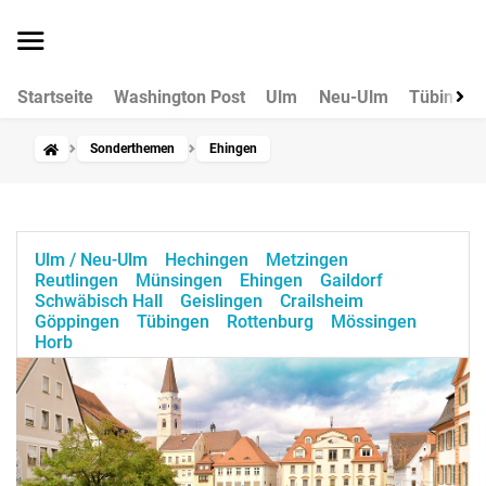
Startseite
Washington Post
Ulm
Neu-Ulm
Tübingen
Sonderthemen
Ehingen
Ulm / Neu-Ulm
Hechingen
Metzingen
Reutlingen
Münsingen
Ehingen
Gaildorf
Schwäbisch Hall
Geislingen
Crailsheim
Göppingen
Tübingen
Rottenburg
Mössingen
Horb