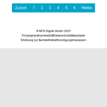
Zurück
1
2
3
4
5
6
Weiter
© NPG Digital GmbH 2025
Privatsphäre
Karriere
AGB
Datenschutz
Mediadaten
Erklärung zur Barrierefreiheit
Kündigung
Impressum