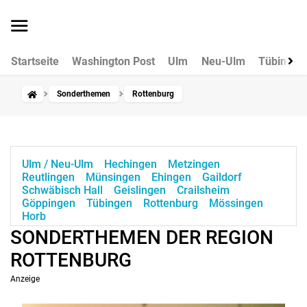
Startseite
Washington Post
Ulm
Neu-Ulm
Tübingen
Sonderthemen
Rottenburg
Ulm / Neu-Ulm
Hechingen
Metzingen
Reutlingen
Münsingen
Ehingen
Gaildorf
Schwäbisch Hall
Geislingen
Crailsheim
Göppingen
Tübingen
Rottenburg
Mössingen
Horb
SONDERTHEMEN DER REGION
ROTTENBURG
Anzeige