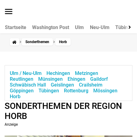
Startseite
Washington Post
Ulm
Neu-Ulm
Tübingen
Sonderthemen
Horb
Ulm / Neu-Ulm
Hechingen
Metzingen
Reutlingen
Münsingen
Ehingen
Gaildorf
Schwäbisch Hall
Geislingen
Crailsheim
Göppingen
Tübingen
Rottenburg
Mössingen
Horb
SONDERTHEMEN DER REGION
HORB
Anzeige