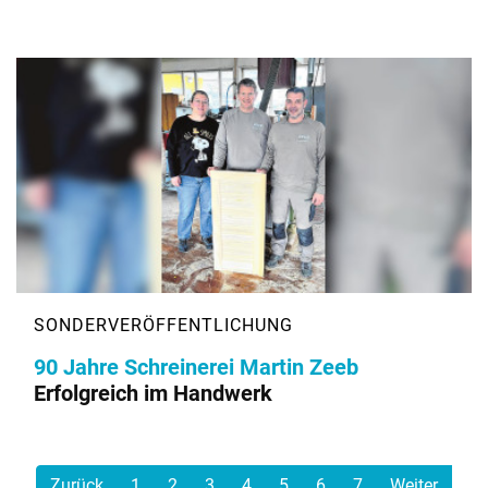
90 Jahre Schreinerei Martin Zeeb
Erfolgreich im Handwerk
Zurück
1
2
3
4
5
6
7
Weiter